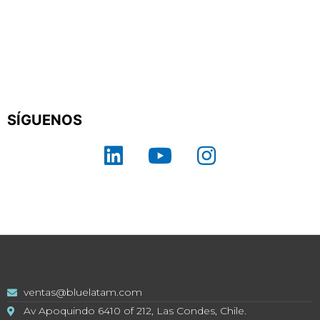
SÍGUENOS
ventas@bluelatam.com
Av Apoquindo 6410 of 212, Las Condes, Chile.