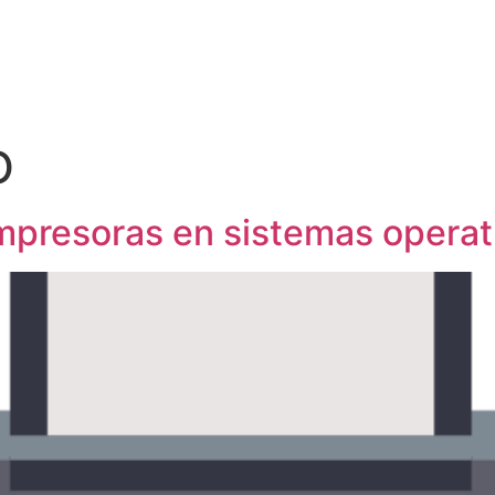
PARTNERS
SERVICIOS
CHATBOT
BLOG
O
mpresoras en sistemas operat