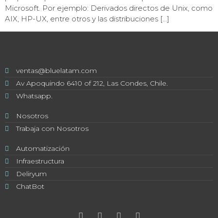
Microsoft. Por ejemplo: Derivados directos de Unix, como
AIX, HP-UX, entre otros y las distribuciones […]
ventas@bluelatam.com
Av Apoquindo 6410 of 212, Las Condes, Chile.
Whatsapp.
Nosotros
Trabaja con Nosotros
Automatización
Infraestructura
Deliryum
ChatBot