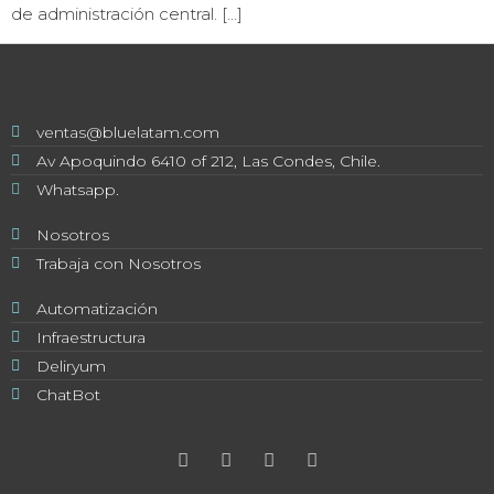
de administración central. […]
ventas@bluelatam.com
Av Apoquindo 6410 of 212, Las Condes, Chile.
Whatsapp.
Nosotros
Trabaja con Nosotros
Automatización
Infraestructura
Deliryum
ChatBot