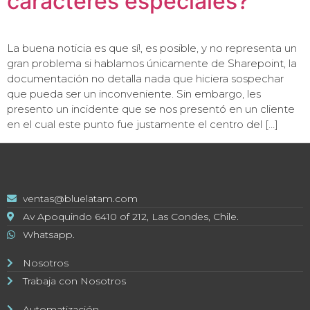
caracteres especiales?
La buena noticia es que sí!, es posible, y no representa un
gran problema si hablamos únicamente de Sharepoint, la
documentación no detalla nada que hiciera sospechar
que pueda ser un inconveniente. Sin embargo, les
presento un incidente que se nos presentó en un cliente
en el cual este punto fue justamente el centro del […]
ventas@bluelatam.com
Av Apoquindo 6410 of 212, Las Condes, Chile.
Whatsapp.
Nosotros
Trabaja con Nosotros
Automatización