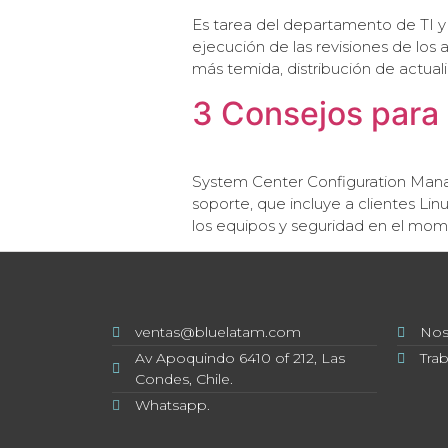
Es tarea del departamento de TI y
ejecución de las revisiones de los a
más temida, distribución de actual
3 Consejos para
System Center Configuration Manag
soporte, que incluye a clientes Li
los equipos y seguridad en el mom
ventas@bluelatam.com
Nos
Av Apoquindo 6410 of 212, Las
Tra
Condes, Chile.
Whatsapp.