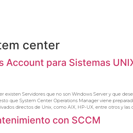
PARTNERS
SERVICIOS
CHATBOT
BLOG
tem center
s Account para Sistemas UNI
ter existen Servidores que no son Windows Server y que des
or esto que System Center Operations Manager viene prepara
ivados directos de Unix, como AIX, HP-UX, entre otros y las d
ntenimiento con SCCM