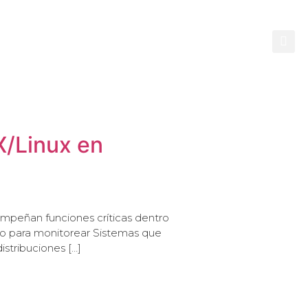
CONTACTO
X/Linux en
empeñan funciones críticas dentro
do para monitorear Sistemas que
istribuciones […]