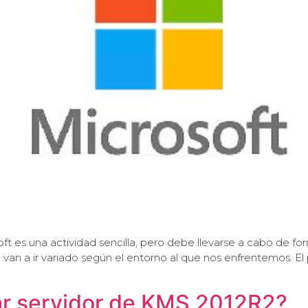
t es una actividad sencilla, pero debe llevarse a cabo de fo
 van a ir variado según el entorno al que nos enfrentemos. E
r servidor de KMS 2012R2?