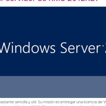
stante sencilla y útil. Su misión es entregar una licencia de 